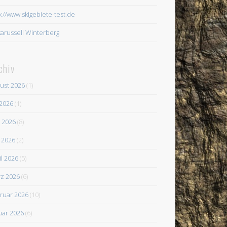
p://www.skigebiete-test.de
karussell Winterberg
chiv
ust 2026
(1)
 2026
(1)
i 2026
(8)
 2026
(2)
il 2026
(5)
z 2026
(6)
ruar 2026
(10)
uar 2026
(6)