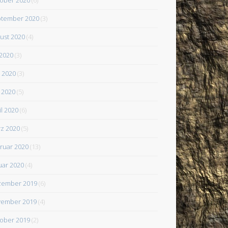
tember 2020
(3)
ust 2020
(4)
 2020
(3)
i 2020
(3)
 2020
(5)
il 2020
(6)
z 2020
(5)
ruar 2020
(13)
uar 2020
(4)
zember 2019
(6)
ember 2019
(4)
ober 2019
(2)