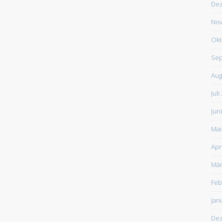
De
Nov
Okt
Sep
Aug
Juli
Jun
Mai
Apr
Mär
Feb
Jan
De