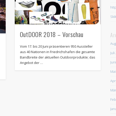
htt
Ski
OutDOOR 2018 – Vorschau
Ar
Aug
Vom 17. bis 20 Juni präsentieren 950 Aussteller
aus 40 Nationen in Friedrichshafen die gesamte
Juli
Bandbreite der aktuellen Outdoorprodukte; das
Jun
Angebot der …
Mai
Apr
Mär
Feb
Jan