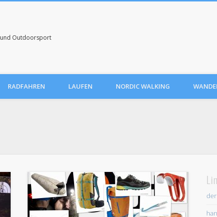
uf und Outdoorsport
RADFAHREN
LAUFEN
NORDIC WALKING
WANDE
Li
der
han