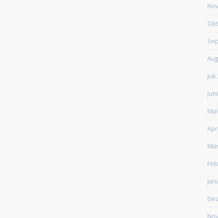
Nov
Okt
Sep
Aug
Juli
Jun
Mai
Apr
Mär
Feb
Jan
De
Nov