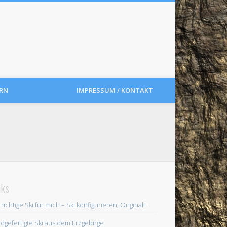
RN
IMPRESSUM / KONTAKT
nks
 richtige Ski für mich – Ski konfigurieren; Original+
dgefertigte Ski aus dem Erzgebirge