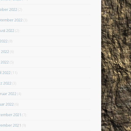
ober 2022
(2)
tember 2022
(3)
ust 2022
(2)
 2022
(8)
i 2022
(6)
 2022
(5)
il 2022
(11)
z 2022
(3)
ruar 2022
(4)
uar 2022
(6)
zember 2021
(7)
ember 2021
(9)