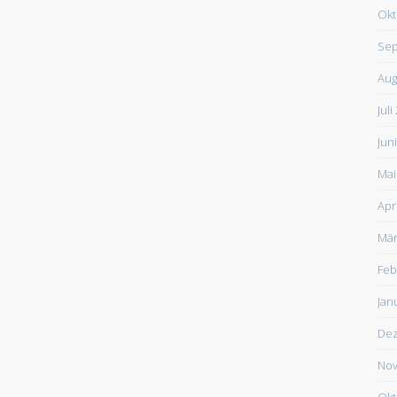
Okt
Sep
Aug
Juli
Jun
Mai
Apr
Mär
Feb
Jan
De
Nov
Okt