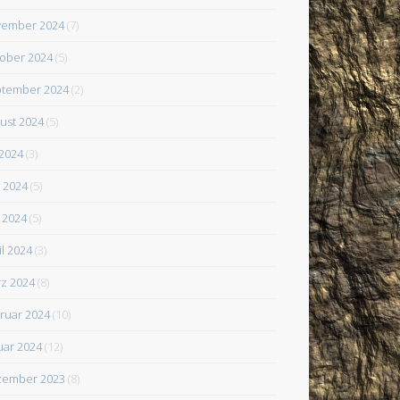
ember 2024
(7)
ober 2024
(5)
tember 2024
(2)
ust 2024
(5)
 2024
(3)
i 2024
(5)
 2024
(5)
il 2024
(3)
z 2024
(8)
ruar 2024
(10)
uar 2024
(12)
zember 2023
(8)