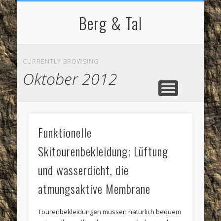
NORDIC WALKING
STARTSEITE
RADFAHREN
BERGSPORT
WANDERN
LAUFEN
SKI
IMPRESSUM / KONTAKT
Berg & Tal
CURRENTLY BROWSING
Oktober 2012
Funktionelle
Skitourenbekleidung; Lüftung
und wasserdicht, die
atmungsaktive Membrane
Tourenbekleidungen müssen natürlich bequem