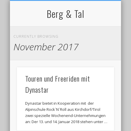
NORDIC WALKING
STARTSEITE
RADFAHREN
BERGSPORT
WANDERN
LAUFEN
SKI
IMPRESSUM / KONTAKT
Berg & Tal
CURRENTLY BROWSING
November 2017
Touren und Freeriden mit
Dynastar
Dynastar bietet in Kooperation mit der
Alpinschule Rock`N`Roll aus Kirchdorf/Tirol
zwei spezielle Wochenend-Unternehmungen
an: Der 13. und 14. Januar 2018 stehen unter …