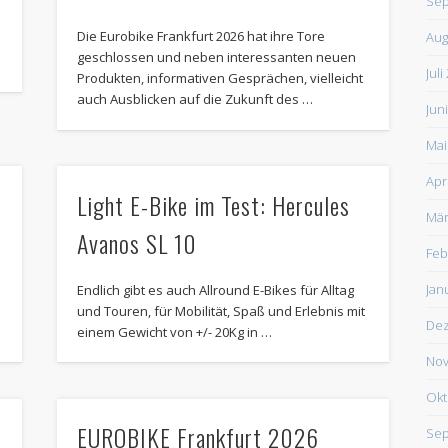
Sep
Die Eurobike Frankfurt 2026 hat ihre Tore
Aug
geschlossen und neben interessanten neuen
Juli
Produkten, informativen Gesprächen, vielleicht
auch Ausblicken auf die Zukunft des …
Jun
Mai
Apr
Light E-Bike im Test: Hercules
Mär
Avanos SL 10
Feb
Jan
Endlich gibt es auch Allround E-Bikes für Alltag
und Touren, für Mobilität, Spaß und Erlebnis mit
De
einem Gewicht von +/- 20Kg in …
Nov
Okt
EUROBIKE Frankfurt 2026
Sep