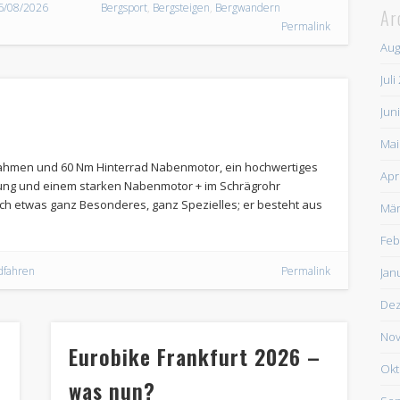
6/08/2026
Bergsport
,
Bergsteigen
,
Bergwandern
Ar
Permalink
Aug
Juli
Jun
Mai
zrahmen und 60 Nm Hinterrad Nabenmotor, ein hochwertiges
Apr
tung und einem starken Nabenmotor + im Schrägrohr
ich etwas ganz Besonderes, ganz Spezielles; er besteht aus
Mär
Feb
dfahren
Permalink
Jan
De
Nov
Eurobike Frankfurt 2026 –
Okt
was nun?