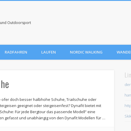
uf und Outdoorsport
RADFAHREN
LAUFEN
NORDIC WALKING
WANDE
Li
uhe
der
han
e ofer doch besser halbhohe Schuhe, Trailschuhe oder
teigeisen geeignet oder steigeisenfest? Dynafit bietet mit
htt
chuhe: Für jede Bergtour das passende Modell“ eine
Ski
en gefasst und unabhängig von den Dynafit Modellen für …