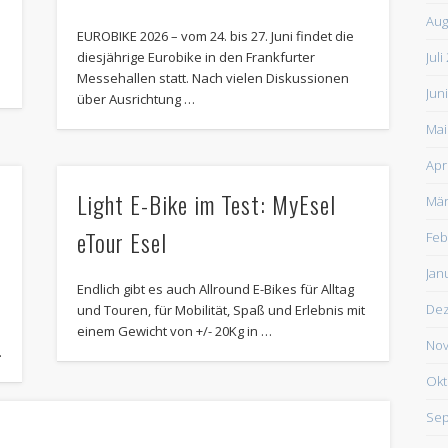
Aug
EUROBIKE 2026 – vom 24. bis 27. Juni findet die
diesjährige Eurobike in den Frankfurter
Juli
Messehallen statt. Nach vielen Diskussionen
Jun
über Ausrichtung …
Mai
Apr
Light E-Bike im Test: MyEsel
Mär
eTour Esel
Feb
Jan
Endlich gibt es auch Allround E-Bikes für Alltag
De
und Touren, für Mobilität, Spaß und Erlebnis mit
einem Gewicht von +/- 20Kg in …
Nov
…
Okt
Sep