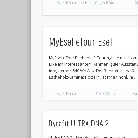
Klaus Hüner
und
Hans Jürgen Hüner
0
MyEsel eTour Esel
MyEsel eTour Esel – ein E-Touringbike mit Hol
Bike mit interessantem Rahmen, guter Ausstat
integriertem 540 Wh Aku. Der Rahmen ist natürl
Escheholz-Laminat Hölzern, ist innen hohl, im …
Klaus Hüner
01/08/2026
Ra
Dynafit ULTRA DNA 2
ULTRA DNA 2 – Dynafit stellt seinen neuen