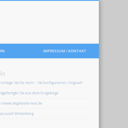
RN
IMPRESSUM / KONTAKT
nks
 richtige Ski für mich – Ski konfigurieren; Original+
dgefertigte Ski aus dem Erzgebirge
p://www.skigebiete-test.de
karussell Winterberg