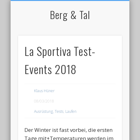
NORDIC WALKING
STARTSEITE
RADFAHREN
BERGSPORT
WANDERN
LAUFEN
SKI
IMPRESSUM / KONTAKT
Berg & Tal
La Sportiva Test-
Events 2018
Klaus Hüner
08/03/2018
Ausrüstung, Tests
,
Laufen
Der Winter ist fast vorbei, die ersten
Tage mit+Temperaturen werden im