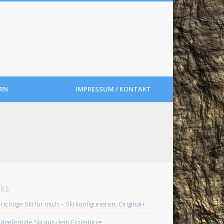
RN
IMPRESSUM / KONTAKT
nks
 richtige Ski für mich – Ski konfigurieren; Original+
dgefertigte Ski aus dem Erzgebirge