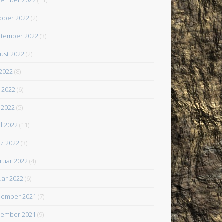
ober 2022
(2)
tember 2022
(3)
ust 2022
(2)
 2022
(8)
i 2022
(6)
 2022
(5)
il 2022
(11)
z 2022
(3)
ruar 2022
(4)
uar 2022
(6)
zember 2021
(7)
ember 2021
(9)