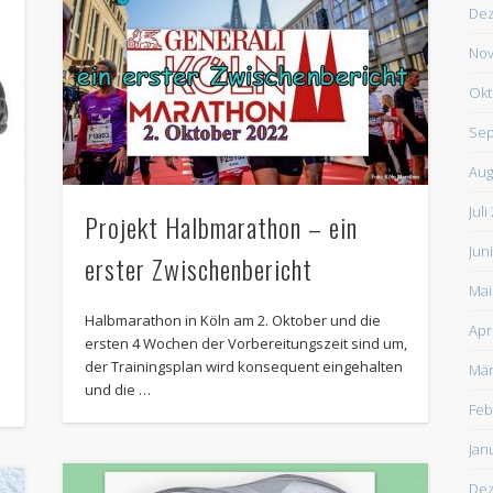
De
Nov
Okt
Sep
Aug
Juli
Projekt Halbmarathon – ein
Jun
erster Zwischenbericht
Mai
Halbmarathon in Köln am 2. Oktober und die
Apr
ersten 4 Wochen der Vorbereitungszeit sind um,
der Trainingsplan wird konsequent eingehalten
Mär
und die …
Feb
Jan
De