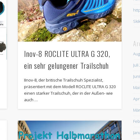
htt
Ski
Ar
Inov-8 ROCLITE ULTRA G 320,
Aug
ein sehr gelungener Trailschuh
Juli
Jun
IInov-8, der britische Trailschuh Spezialist,
präsentiert mit dem Modell ROCLITE ULTRA G 320
Mai
einen starker Trailschuh, der in der Außen- wie
Apr
auch …
Mär
Feb
Jan