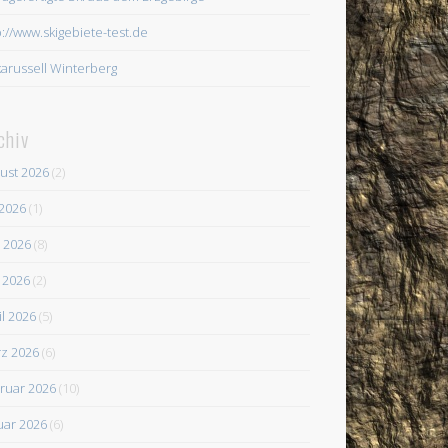
p://www.skigebiete-test.de
karussell Winterberg
chiv
ust 2026
(2)
 2026
(1)
i 2026
(8)
 2026
(2)
il 2026
(5)
z 2026
(6)
ruar 2026
(10)
uar 2026
(6)