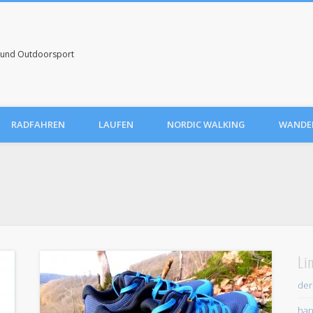
uf und Outdoorsport
RADFAHREN
LAUFEN
NORDIC WALKING
WANDE
Li
der
han