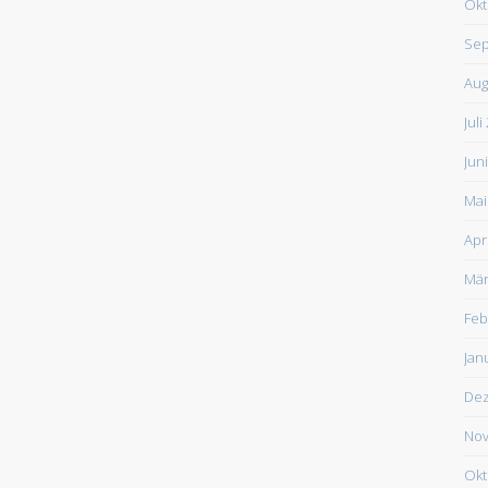
Okt
Sep
Aug
Juli
Jun
Mai
Apr
Mär
Feb
Jan
De
Nov
Okt