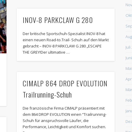
Nov
Okt
INOV-8 PARKCLAW G 280
Sep
Der britische Sportschuh-Spezialist INOV-8 hat
Aug
einen neuen Road-to.Trail- Schuh auf den Markt
gebracht – INOV-8 PARKCLAW G 280 „ESCAPE
Juli
THE GREY!Der ultimative …
Jun
Mai
Apr
CIMALP 864 DROP EVOLUTION
Mär
Trailrunning-Schuh
Feb
Die französische Firma CIMALP präsentiert mit
Jan
dem 864 DROP EVOLUTION einen “Trailrunning-
Schuh für anspruchsvolle Läufer, die
De
Performance, Leichtigkeit und Komfort suchen.
Nov