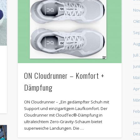
Nov
Okt
Sep
Aug
Juli
Jun
ON Cloudrunner – Komfort +
Mai
Dämpfung
Apr
e
Mär
ON Cloudrunner – „Ein gedämpfter Schuh mit
Support und einzigartigem Laufkomfort. Der
Feb
Cloudrunner mit CloudTec®-Dämpfung in
ultraleichtem Zero-Gravity-Schaum bietet
Jan
superweiche Landungen. Die …
De