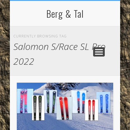
NORDIC WALKING
STARTSEITE
RADFAHREN
BERGSPORT
WANDERN
LAUFEN
SKI
IMPRESSUM / KONTAKT
Berg & Tal
CURRENTLY BROWSING TAG
Salomon S/Race SL Pro
2022