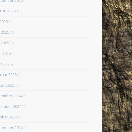
tember 2025
(4)
ust 2025
(1)
 2025
(3)
i 2025
(9)
 2025
(2)
il 2025
(4)
z 2025
(8)
ruar 2025
(9)
uar 2025
(4)
zember 2024
(5)
ember 2024
(7)
ober 2024
(5)
tember 2024
(2)