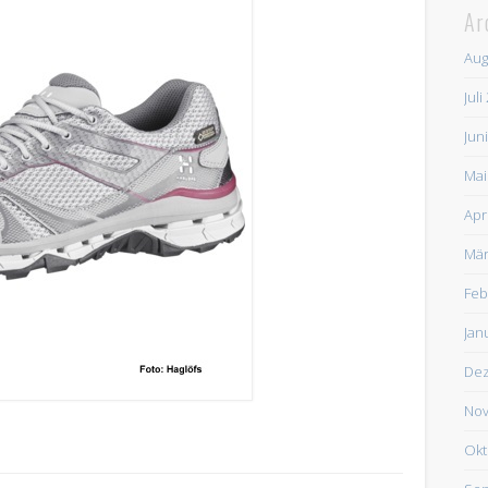
Ar
Aug
Juli
Jun
Mai
Apr
Mär
Feb
Jan
De
Nov
Okt