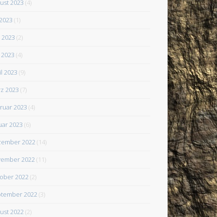
ust 2023
(4)
 2023
(1)
i 2023
(2)
 2023
(4)
il 2023
(9)
z 2023
(7)
ruar 2023
(4)
uar 2023
(6)
zember 2022
(14)
ember 2022
(11)
ober 2022
(2)
tember 2022
(3)
ust 2022
(2)