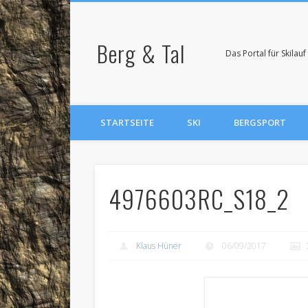
Berg & Tal
Das Portal für Skila
STARTSEITE
SKI
BERGSPORT
4976603RC_S18_2
Klaus Hüner
06/09/2017