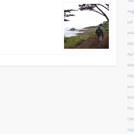
Sep
Aug
Juli
Jun
Mai
Apr
Mär
Feb
Jan
De
Nov
Okt
Sep