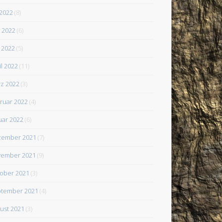
 2022
(8)
i 2022
(6)
 2022
(5)
il 2022
(11)
z 2022
(3)
ruar 2022
(4)
uar 2022
(6)
zember 2021
(7)
ember 2021
(9)
ober 2021
(3)
tember 2021
(4)
ust 2021
(3)