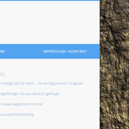
RN
IMPRESSUM / KONTAKT
nks
 richtige Ski für mich – Ski konfigurieren; Original+
dgefertigte Ski aus dem Erzgebirge
p://www.skigebiete-test.de
karussell Winterberg