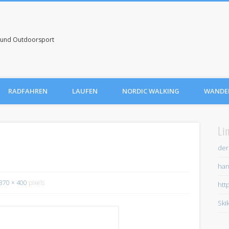
uf und Outdoorsport
RADFAHREN
LAUFEN
NORDIC WALKING
WANDE
Li
der
han
370 × 400
pixels
htt
Ski