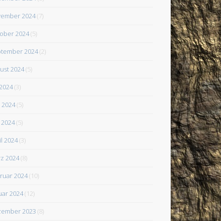
ember 2024
(7)
ober 2024
(5)
tember 2024
(2)
ust 2024
(5)
 2024
(3)
i 2024
(5)
 2024
(5)
il 2024
(3)
z 2024
(8)
ruar 2024
(10)
uar 2024
(12)
zember 2023
(8)