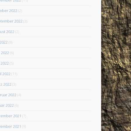
ober 2022
(2)
tember 2022
(3)
ust 2022
(2)
 2022
(8)
i 2022
(6)
 2022
(5)
il 2022
(11)
z 2022
(3)
ruar 2022
(4)
uar 2022
(6)
zember 2021
(7)
ember 2021
(9)