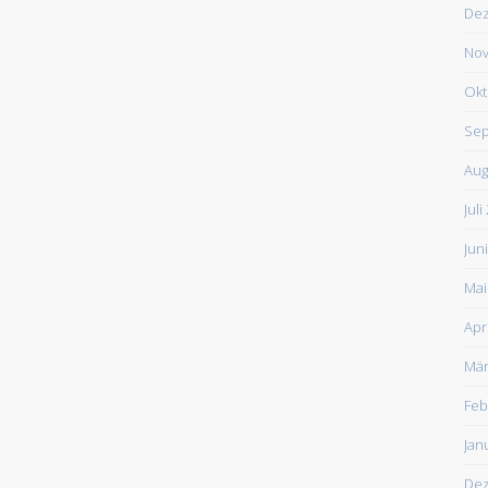
De
Nov
Okt
Sep
Aug
Juli
Jun
Mai
Apr
Mär
Feb
Jan
De