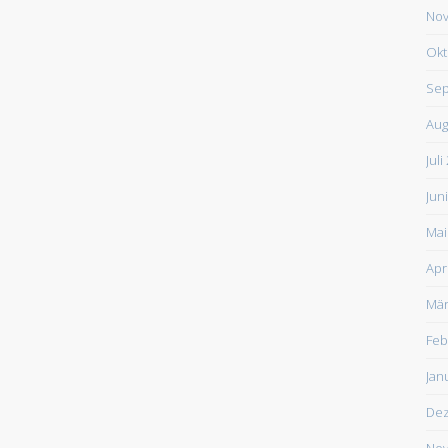
Nov
Okt
Sep
Aug
Juli
Jun
Mai
Apr
Mär
Feb
Jan
De
Nov