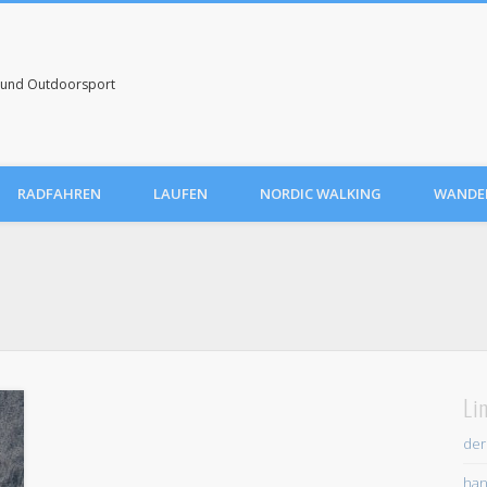
uf und Outdoorsport
RADFAHREN
LAUFEN
NORDIC WALKING
WANDE
Li
der
han