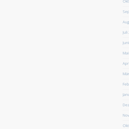
Okt
Sep
Aug
Juli
Jun
Mai
Apr
Mär
Feb
Jan
De
Nov
Okt