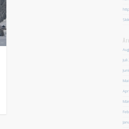
htt
Ski
Ar
Aug
Juli
Jun
Mai
Apr
Mär
Feb
Jan