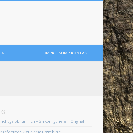
RN
IMPRESSUM / KONTAKT
nks
 richtige Ski für mich – Ski konfigurieren; Original+
dgefertigte Ski aus dem Erzgebirge