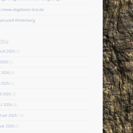
p://www.skigebiete-test.de
karussell Winterberg
chiv
ust 2026
(2)
 2026
(1)
i 2026
(8)
 2026
(2)
il 2026
(5)
z 2026
(6)
ruar 2026
(10)
uar 2026
(6)