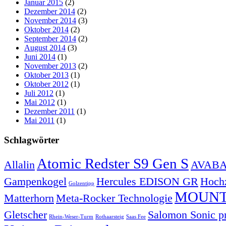
Januar 2015
(2)
Dezember 2014
(2)
November 2014
(3)
Oktober 2014
(2)
September 2014
(2)
August 2014
(3)
Juni 2014
(1)
November 2013
(2)
Oktober 2013
(1)
Oktober 2012
(1)
Juli 2012
(1)
Mai 2012
(1)
Dezember 2011
(1)
Mai 2011
(1)
Schlagwörter
Atomic Redster S9 Gen S
Allalin
AVABAG
Gampenkogel
Hercules EDISON GR
Hochz
Golzentipp
MOUNT
Matterhorn
Meta-Rocker Technologie
Gletscher
Salomon Sonic p
Rhein-Weser-Turm
Rothaarsteig
Saas Fee