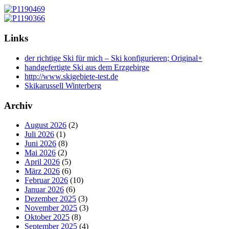
Links
der richtige Ski für mich – Ski konfigurieren; Original+
handgefertigte Ski aus dem Erzgebirge
http://www.skigebiete-test.de
Skikarussell Winterberg
Archiv
August 2026
(2)
Juli 2026
(1)
Juni 2026
(8)
Mai 2026
(2)
April 2026
(5)
März 2026
(6)
Februar 2026
(10)
Januar 2026
(6)
Dezember 2025
(3)
November 2025
(3)
Oktober 2025
(8)
September 2025
(4)