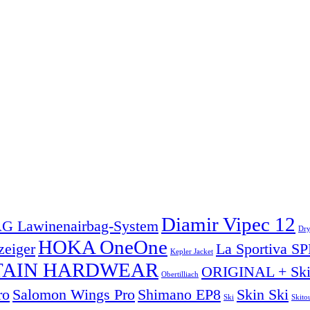
Diamir Vipec 12
 Lawinenairbag-System
Dry
HOKA OneOne
eiger
La Sportiva 
Kepler Jacket
AIN HARDWEAR
ORIGINAL + Sk
Obertilliach
ro
Salomon Wings Pro
Shimano EP8
Skin Ski
Ski
Skito