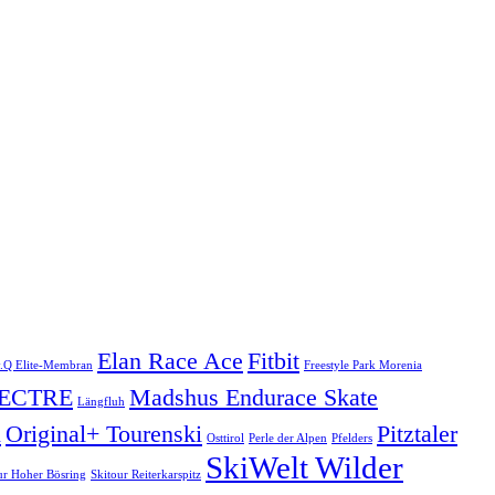
Elan Race Ace
Fitbit
.Q Elite-Membran
Freestyle Park Morenia
SPECTRE
Madshus Endurace Skate
Längfluh
i
Original+ Tourenski
Pitztaler
Osttirol
Perle der Alpen
Pfelders
SkiWelt Wilder
ur Hoher Bösring
Skitour Reiterkarspitz