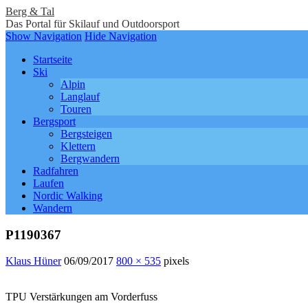
Berg & Tal
Das Portal für Skilauf und Outdoorsport
Show Navigation
Hide Navigation
Startseite
Ski
Alpin
Langlauf
Touren
Bergsport
Bergsteigen
Klettern
Bergwandern
Radfahren
Laufen
Nordic Walking
Wandern
P1190367
Klaus Hüner
06/09/2017
800 × 535
pixels
TPU Verstärkungen am Vorderfuss