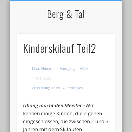
NORDIC WALKING
STARTSEITE
RADFAHREN
BERGSPORT
WANDERN
LAUFEN
SKI
IMPRESSUM / KONTAKT
Berg & Tal
Kinderskilauf Teil2
Klaus Hüner
und
Hans Jürgen Hüner
14/01/2023
Ausrüstung, Tests
,
Ski
,
Sonstiges
Übung macht den Meister –
Wir
kennen einige Kinder , die eigenen
eingeschlossen, die zwischen 2 und 3
Jahren mit dem Skilaufen