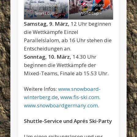
FIS Snowboard
FIS Snowboard
World Cup –
World Cup –
Winterberg GER –
Winterberg GER –
Samstag, 9. März,
12 Uhr beginnen
PSL – PINK
PSL – BORMOLINI
die Wettkämpfe Einzel
Matthaeus AUT ©
Maurizio ITA © Miha
Parallelslalom, ab 16 Uhr stehen die
Miha Matavz/FIS
Matavz/FIS
Entscheidungen an.
Sonntag, 10. März,
14.30 Uhr
beginnen die Wettkämpfe der
Mixed-Teams, Finale ab 15.53 Uhr.
Weitere Infos:
www.snowboard-
winterberg.de
,
www.fis-ski.com
.
www.snowboardgermany.com
.
Shuttle-Service und Aprés Ski-Party
Um einen reibungslosen und vor