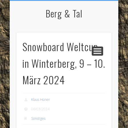
NORDIC WALKING
STARTSEITE
RADFAHREN
BERGSPORT
WANDERN
LAUFEN
SKI
IMPRESSUM / KONTAKT
Berg & Tal
Snowboard Weltcup
in Winterberg, 9 – 10.
März 2024
Klaus Hüner
06/03/2024
Sonstiges