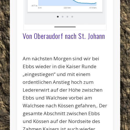
Von Oberaudorf nach St. Johann
kurz
Blick
unterwegs
Walchsee
auf
Radweg
Pausenstation
Blick
und
vor
auf
zur
der
entlang
am
auf
das
Ebbs,
die
Höhe
Höhe
der
Großache
das
weite
Am nächsten Morgen sind wir bei
Start
St.
zwischen
zwischen
Großache
Radweg
Kitzsteinhorn
Tal
in
Nikolaus
Ebbs
Walchsee
zwischen
vor
Ebbs wieder in die Kaiser Runde
den
Kapelle
und
und
Kössen
St.
„eingestiegen“ und mit einem
2.
oberhalb
dem
Kössen
und
Johann
Tag
von
Walchsee
Erpfendorf
ordentlichen Anstieg hoch zum
Ebbs
Ledererwirt auf der Höhe zwischen
Ebbs und Walchsee vorbei am
Walchsee nach Kössen gefahren,. Der
gesamte Abschnitt zwischen Ebbs
und Kössen auf der Nordseite des
Zahmen Kaisers ist auch wieder