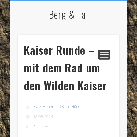
NORDIC WALKING
STARTSEITE
RADFAHREN
BERGSPORT
WANDERN
LAUFEN
SKI
IMPRESSUM / KONTAKT
Berg & Tal
Kaiser Runde –
mit dem Rad um
den Wilden Kaiser
Klaus Hüner
und
Karin Hüner
18/08/2024
Radfahren