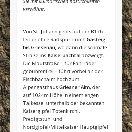
Sie mit kulinarischen Köstlichkeiten
verwöhnt.
Schaukäserei
Einfahrt
Fischbachalm
kurz
Berggasthaus
in
ins
vor
Griesner
Gasteig
Kaiserbachtal
dem
Alm
Von
St. Johann
gehts auf der B176
Berggasthaus
Griesner
leider ohne Radspur durch
Gasteig
Alm
bis Griesenau,
wo dann die schmale
Straße ins
Kaiserbachtal
abzweigt.
Die Mautstraße – für Fahrräder
gebührenfrei – führt vorbei an der
Fischbachalm hoch zum
Alpengasthaus
Griesner Alm
, der
auf 1024m Höhe in einem engen
Talkessel unterhalb der bekannten
Kaisergipfel Totenkirchl,
Predigtstuhl und
Nordgipfel/Mittelkaiser Hauptgipfel