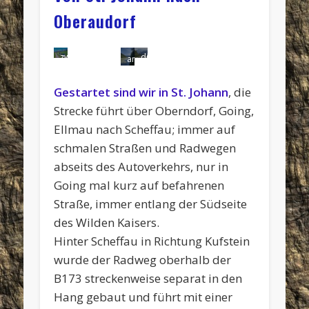
Oberaudorf
hinter
auf
Oberer
unterwegs
Blick
Pause
nach
zwischen
die
Scheffau
den
Stadtplatz
in
aus
in
dem
am
St.
Kufsteiner
Inntalradweg
in
der
der
Oberaudorf
abendlichen
Inn
Johann
Festung
in
Kufstein
Festungsanlage
Festungsanlage
Gewitter
kurz
und
mit
Gestartet sind wir in St. Johann
, die
Kufstein
nach
vor
Going
dem
Süden
Kufstein
Strecke führt über Oberndorf, Going,
Zahmen
Kaiser
Ellmau nach Scheffau; immer auf
im
Hintergrund
schmalen Straßen und Radwegen
abseits des Autoverkehrs, nur in
Going mal kurz auf befahrenen
Straße, immer entlang der Südseite
des Wilden Kaisers.
Hinter Scheffau in Richtung Kufstein
wurde der Radweg oberhalb der
B173 streckenweise separat in den
Hang gebaut und führt mit einer