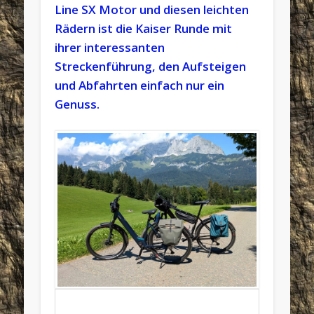
Line SX Motor und diesen leichten
Rädern ist die Kaiser Runde mit
ihrer interessanten
Streckenführung, den Aufsteigen
und Abfahrten einfach nur ein
Genuss.