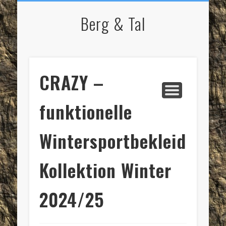
NORDIC WALKING
STARTSEITE
RADFAHREN
BERGSPORT
WANDERN
LAUFEN
SKI
IMPRESSUM / KONTAKT
Berg & Tal
CRAZY –
funktionelle
Wintersportbekleidung,
Kollektion Winter
2024/25