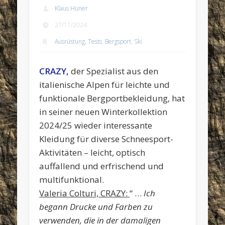
Klaus Hüner
27/11/2024
Ausrüstung, Tests
,
Bergsport
,
Ski
CRAZY,
der Spezialist aus den
italienische Alpen für leichte und
funktionale Bergportbekleidung, hat
in seiner neuen Winterkollektion
2024/25 wieder interessante
Kleidung für diverse Schneesport-
Aktivitäten – leicht, optisch
auffallend und erfrischend und
multifunktional.
Valeria Colturi, CRAZY:
“ …
Ich
begann Drucke und Farben zu
verwenden, die in der damaligen