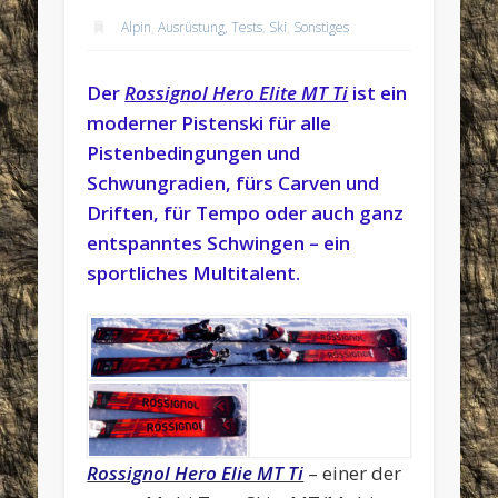
Alpin
,
Ausrüstung, Tests
,
Ski
,
Sonstiges
Der
Rossignol Hero Elite MT Ti
ist ein
moderner Pistenski für alle
Pistenbedingungen und
Schwungradien, fürs Carven und
Driften, für Tempo oder auch ganz
entspanntes Schwingen – ein
sportliches Multitalent.
Rossignol Hero Elie MT Ti
– einer der