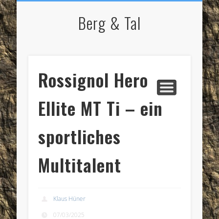
NORDIC WALKING
STARTSEITE
RADFAHREN
BERGSPORT
WANDERN
LAUFEN
SKI
IMPRESSUM / KONTAKT
Berg & Tal
Rossignol Hero
Ellite MT Ti – ein
sportliches
Multitalent
Klaus Hüner
07/03/2025