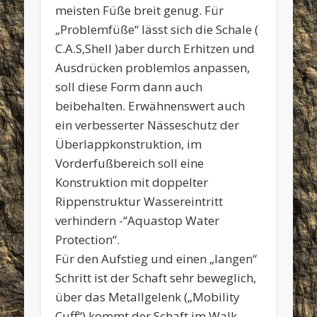
meisten Füße breit genug. Für
„Problemfüße“ lässt sich die Schale (
C.A.S,Shell )aber durch Erhitzen und
Ausdrücken problemlos anpassen,
soll diese Form dann auch
beibehalten. Erwähnenswert auch
ein verbesserter Nässeschutz der
Überlappkonstruktion, im
Vorderfußbereich soll eine
Konstruktion mit doppelter
Rippenstruktur Wassereintritt
verhindern -“Aquastop Water
Protection“.
Für den Aufstieg und einen „langen“
Schritt ist der Schaft sehr beweglich,
über das Metallgelenk („Mobility
Cuff“) kommt der Schaft im Walk-