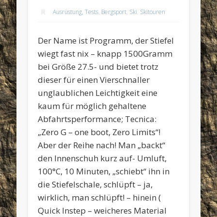
Ausrüstung, Tests
,
Bergsport
,
Ski
,
Skitouren
Der Name ist Programm, der Stiefel
wiegt fast nix – knapp 1500Gramm
bei Größe 27.5- und bietet trotz
dieser für einen Vierschnaller
unglaublichen Leichtigkeit eine
kaum für möglich gehaltene
Abfahrtsperformance; Tecnica:
„Zero G – one boot, Zero Limits“!
Aber der Reihe nach! Man „backt“
den Innenschuh kurz auf- Umluft,
100°C, 10 Minuten, „schiebt“ ihn in
die Stiefelschale, schlüpft – ja,
wirklich, man schlüpft! – hinein (
Quick Instep – weicheres Material