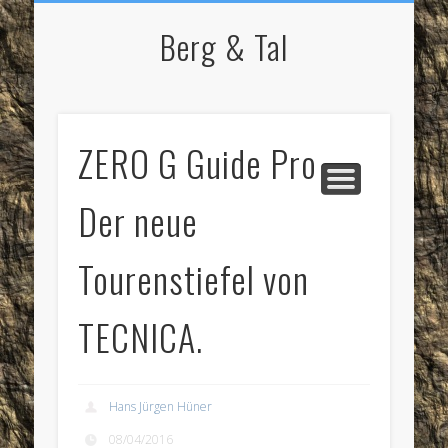
NORDIC WALKING
STARTSEITE
RADFAHREN
BERGSPORT
WANDERN
LAUFEN
SKI
IMPRESSUM / KONTAKT
Berg & Tal
ZERO G Guide Pro –
Der neue
Tourenstiefel von
TECNICA.
Hans Jürgen Hüner
08/04/2016