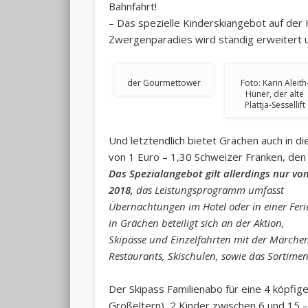
Bahnfahrt!
– Das spezielle Kinderskiangebot auf der
Zwergenparadies wird ständig erweitert 
der Gourmettower
Foto: Karin Aleith
Hüner, der alte
Plattja-Sessellift
Und letztendlich bietet Grächen auch in 
von 1 Euro – 1,30 Schweizer Franken, den 
Das Spezialangebot gilt allerdings nur vom
2018,
das Leistungsprogramm umfasst
Übernachtungen im Hotel oder in einer Feri
in Grächen beteiligt sich an der Aktion,
Skipässe und Einzelfahrten mit der Märch
Restaurants, Skischulen, sowie das Sortime
Der Skipass Familienabo für eine 4 köpfig
Großeltern), 2 Kinder zwischen 6 und 15 –