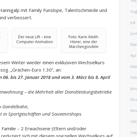
Sep
 Hannigalp mit Family Funslope, Talentschmiede und
Aug
und verbessert.
Juli
Jun
-
Der neue Lift – eine
Foto: Karin Aleith-
Computer-Animation
Hüner, eine der
Mai
Märchengondeln
Apr
diesem Winter wieder einen exklusiven Wechselkurs
Mär
sog. „Grächen-Euro 1.30“, an:
 06. bis 27. Januar 2018 und vom 3. März bis 8. April
Feb
Jan
enwohnung – die Mehrheit aller Dienstleistungsbetriebe
De
en-Gondelbahn,
Nov
nt in Sportgeschäften und Souvenirshops.
Okt
e Familie – 2 Erwachsene (Eltern und/oder
Sep
 reduziert sich mit diesem speziellen Wechselkurs auf