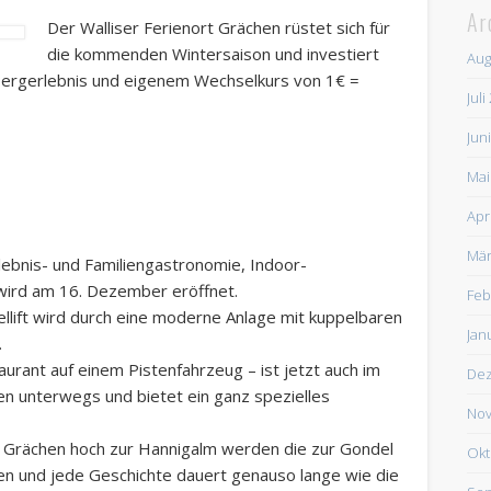
Ar
Der Walliser Ferienort Grächen rüstet sich für
die kommenden Wintersaison und investiert
Aug
, Bergerlebnis und eigenem Wechselkurs von 1€ =
Juli
Jun
Mai
Apr
Mär
lebnis- und Familiengastronomie, Indoor-
wird am 16. Dezember eröffnet.
Feb
ellift wird durch eine moderne Anlage mit kuppelbaren
Jan
.
urant auf einem Pistenfahrzeug – ist jetzt auch im
De
n unterwegs und bietet ein ganz spezielles
Nov
 Grächen hoch zur Hannigalm werden die zur Gondel
Okt
n und jede Geschichte dauert genauso lange wie die