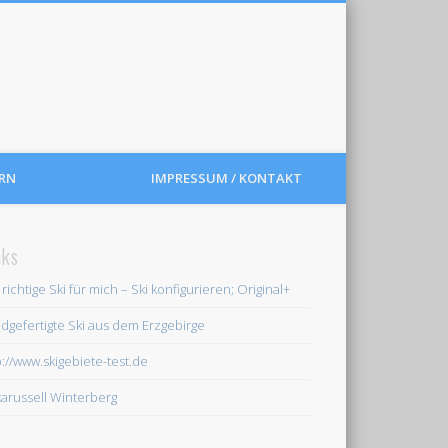
RN
IMPRESSUM / KONTAKT
nks
 richtige Ski für mich – Ski konfigurieren; Original+
dgefertigte Ski aus dem Erzgebirge
p://www.skigebiete-test.de
karussell Winterberg