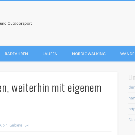
uf und Outdoorsport
RADFAHREN
LAUFEN
NORDIC WALKING
WANDE
Li
en, weiterhin mit eigenem
der
han
htt
Ski
Alpin
,
Gebiete
,
Ski