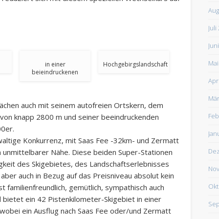
Aug
Juli
Jun
Mai
in einer
Hochgebirgslandschaft
beieindruckenen
Apr
Mär
ächen auch mit seinem autofreien Ortskern, dem
Feb
e von knapp 2800 m und seiner beeindruckenden
00er.
Jan
ewaltige Konkurrenz, mit Saas Fee -32km- und Zermatt
De
in unmittelbarer Nähe. Diese beiden Super-Stationen
igkeit des Skigebietes, des Landschaftserlebnisses
Nov
aber auch in Bezug auf das Preisniveau absolut kein
Okt
t familienfreundlich, gemütlich, sympathisch auch
 bietet ein 42 Pistenkilometer-Skigebiet in einer
Sep
wobei ein Ausflug nach Saas Fee oder/und Zermatt