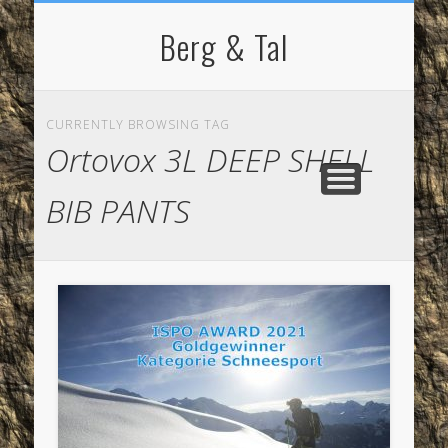
NORDIC WALKING
STARTSEITE
RADFAHREN
BERGSPORT
WANDERN
LAUFEN
SKI
IMPRESSUM / KONTAKT
Berg & Tal
CURRENTLY BROWSING TAG
Ortovox 3L DEEP SHELL
BIB PANTS