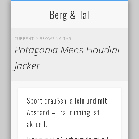
NORDIC WALKING
STARTSEITE
RADFAHREN
BERGSPORT
WANDERN
LAUFEN
SKI
IMPRESSUM / KONTAKT
Berg & Tal
CURRENTLY BROWSING TAG
Patagonia Mens Houdini
Jacket
Sport draußen, allein und mit
Abstand – Trailrunning ist
aktuell.
Trailrunning ist „in“, Trailrunning boomt und