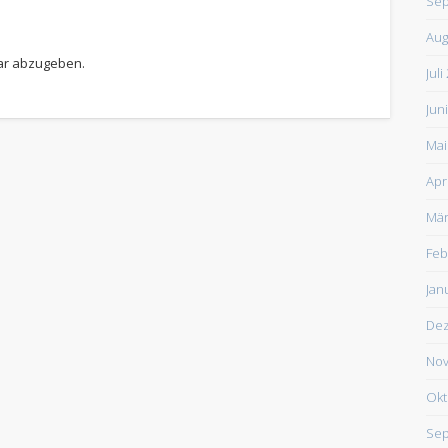
Sep
Aug
ar abzugeben.
Juli
Jun
Mai
Apr
Mär
Feb
Jan
De
Nov
Okt
Sep