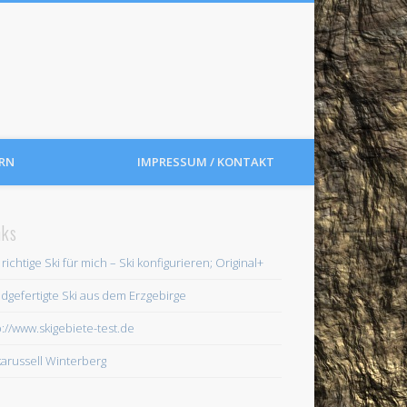
RN
IMPRESSUM / KONTAKT
nks
 richtige Ski für mich – Ski konfigurieren; Original+
dgefertigte Ski aus dem Erzgebirge
p://www.skigebiete-test.de
karussell Winterberg