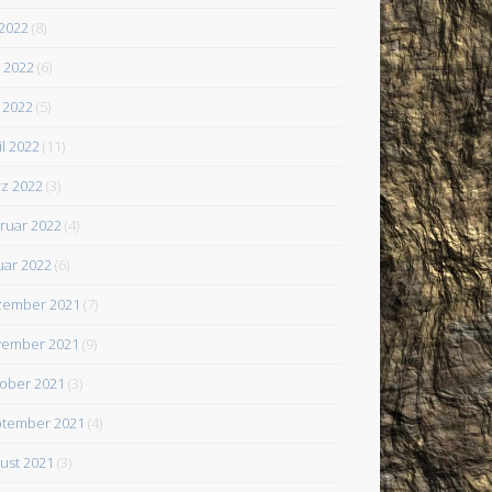
 2022
(8)
i 2022
(6)
 2022
(5)
il 2022
(11)
z 2022
(3)
ruar 2022
(4)
uar 2022
(6)
zember 2021
(7)
ember 2021
(9)
ober 2021
(3)
tember 2021
(4)
ust 2021
(3)