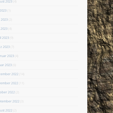
ust 2023
(4)
 2023
(1)
i 2023
(2)
 2023
(4)
il 2023
(9)
z 2023
(7)
ruar 2023
(4)
uar 2023
(6)
zember 2022
(14)
ember 2022
(11)
ober 2022
(2)
tember 2022
(3)
ust 2022
(2)