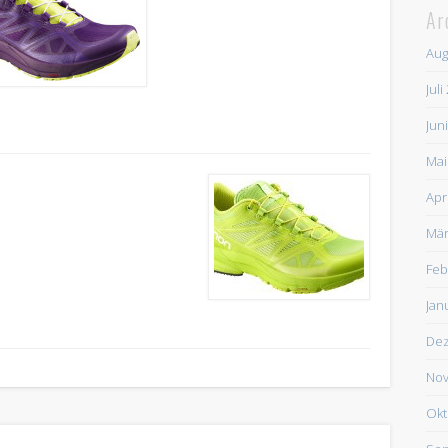
Ar
Aug
Juli
Jun
Mai
Apr
Mär
Feb
Jan
De
Nov
Okt