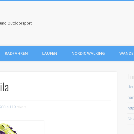
uf und Outdoorsport
RADFAHREN
LAUFEN
NORDIC WALKING
WANDE
Li
ila
der
han
200 × 119
pixels
htt
Ski