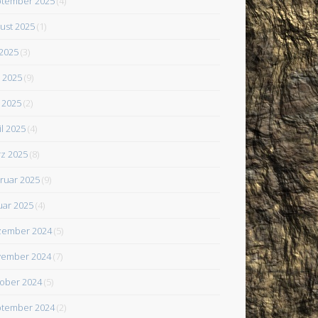
tember 2025
(4)
ust 2025
(1)
 2025
(3)
i 2025
(9)
 2025
(2)
il 2025
(4)
z 2025
(8)
ruar 2025
(9)
uar 2025
(4)
zember 2024
(5)
ember 2024
(7)
ober 2024
(5)
tember 2024
(2)